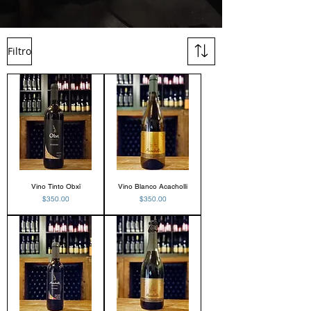
Filtro
Vino Tinto Obxï
Vino Blanco Acacholli
Precio
Precio
$350.00
$350.00