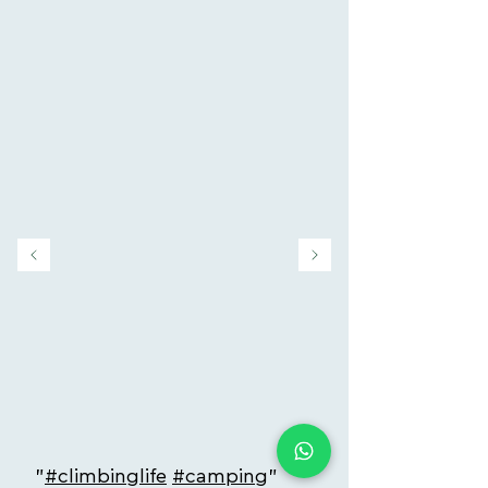
"
#climbinglife
#camping
"