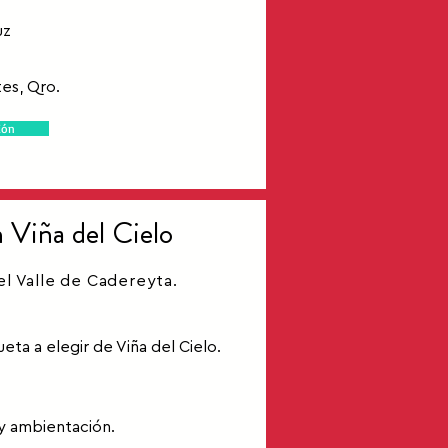
uz
es, Qro.
ión
Viña del Cielo
el Valle de Cadereyta.
ueta a elegir de Viña del Cielo.
 y ambientación.