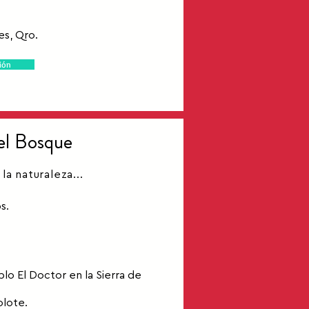
s, Qro.
ión
el Bosque
la naturaleza...
s.
lo El Doctor en la Sierra de
olote.