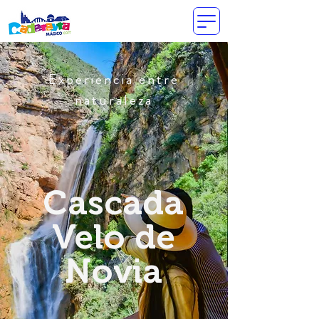
Experiencia entre
naturaleza
Cascada
Velo de
Novia