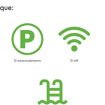
 que:
Sí estacionamiento
Sí wifi