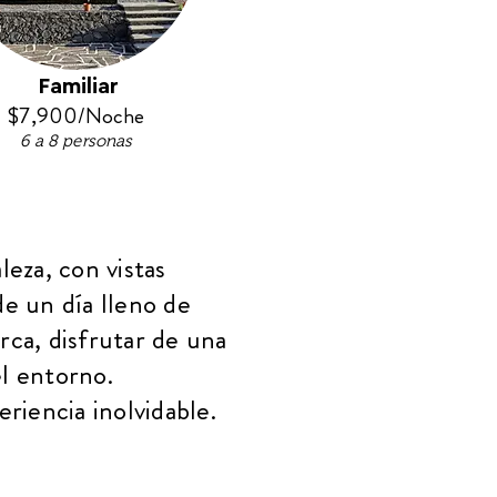
Familiar
$7,900/Noche
6 a 8 personas
eza, con vistas
de un día lleno de
erca, disfrutar de una
el entorno.
riencia inolvidable.