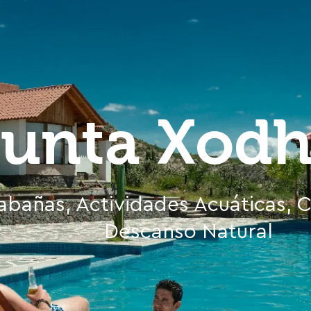
unta Xod
abañas, Actividades Acuáticas,
Descanso Natural