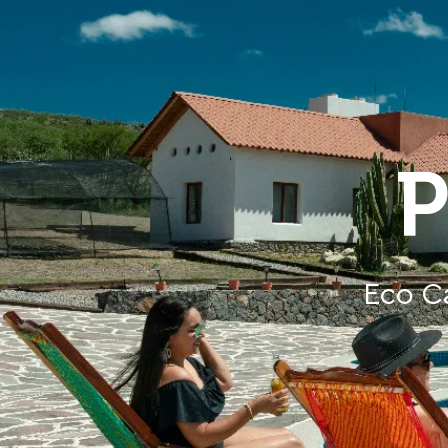
P
Eco C