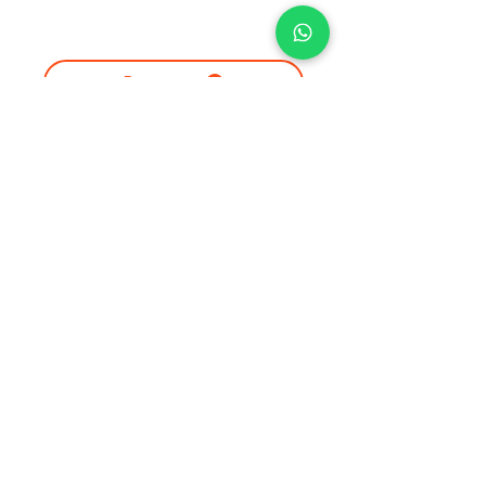
Descargar
Anterior
Siguiente
Reserva ahora:
contacto@cadereytamagico.com
Tel.
441 154 5726
© 2024 por CADEREYTA MÁGICO