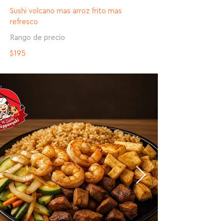
Sushi volcano mas arroz frito mas
refresco
Rango de precio
$195