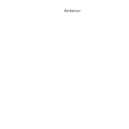
Anterior
Reserva ahora:
contacto@cadereytamagico.com
Tel. 441 154 5726