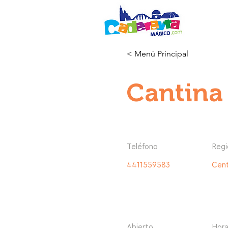
< Menú Principal
Cantina
Teléfono
Regi
4411559583
Cent
Abierto
Hora