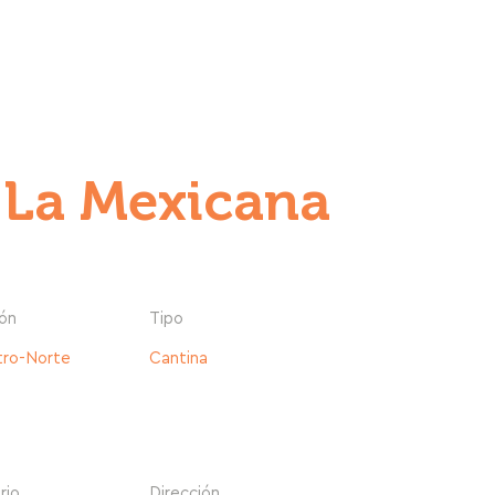
INICIO
ACTIVIDADES TURÍSTICAS
TOURS
H
 La Mexicana
ón
Tipo
ro-Norte
Cantina
rio
Dirección