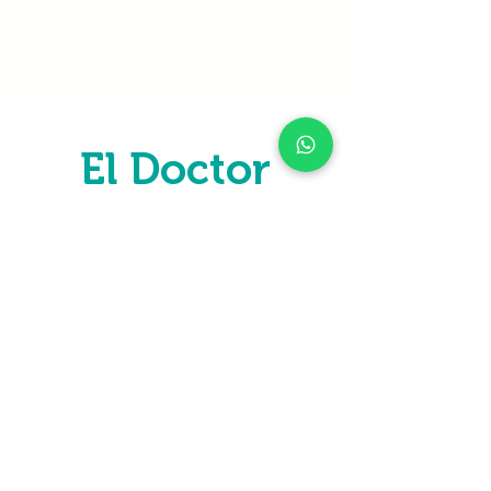
El Doctor
¡Descubre nuevas aventuras!
El Doctor es uno de los pueblos más
emblemáticos del estado de Querétaro.
¡Conócelo!
Ir