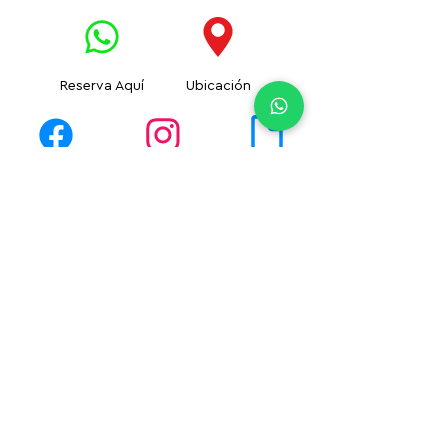
Reserva Aquí
Ubicación
Facebook
Instagram
Descargar Info.
Anterior
Siguiente
Reserva ahora:
contacto@cadereytamagico.com
Tel.
441 154 5726