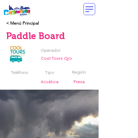
< Menú Principal
Paddle Board
Operador
Cool Tours Qro
Región
Teléfono
Tipo
Acuática
Presa