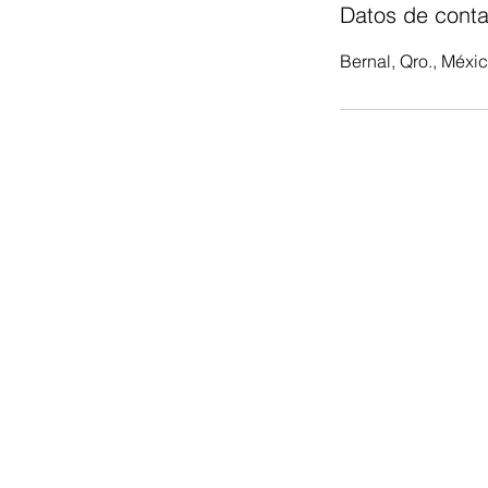
Datos de conta
Bernal, Qro., Méxi
Reserva ahora:
contacto@cadereytamagico.com
Tel. 441 154 5726