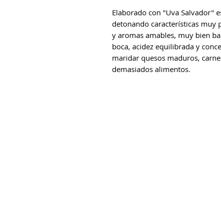
Elaborado con "Uva Salvador" e
detonando características muy p
y aromas amables, muy bien bal
boca, acidez equilibrada y conce
maridar quesos maduros, carnes
demasiados alimentos.
Reserva ahora:
contacto@cadereytamagico.com
Tel. 441 154 5726