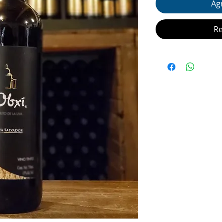
Agr
Re