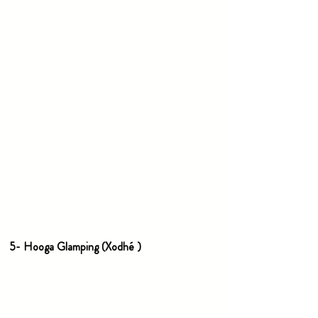
5- Hooga Glamping (
Xodhé
)