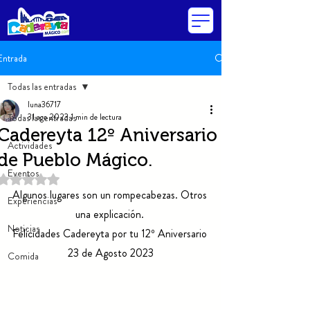
Entrada
Todas las entradas
luna36717
Todas las entradas
31 ago 2023
1 min de lectura
Cadereyta 12º Aniversario
Actividades
de Pueblo Mágico.
Eventos
Obtuvo NaN de 5 estrellas.
Algunos lugares son un rompecabezas. Otros 
Experiencias
una explicación. 
Noticias
Felicidades Cadereyta por tu 12º Aniversario 
23 de Agosto 2023
Comida