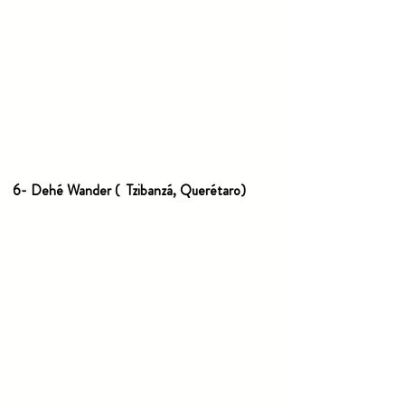
6- Deh
é
 Wander (  Tzibanzá, Querétaro)